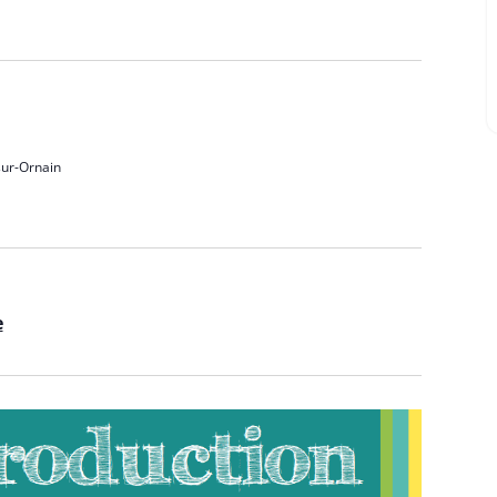
sur-Ornain
e