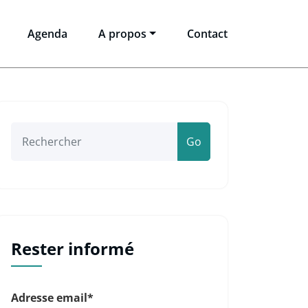
Agenda
A propos
Contact
Go
ion
tion
tations
ent
Rester informé
Adresse email*