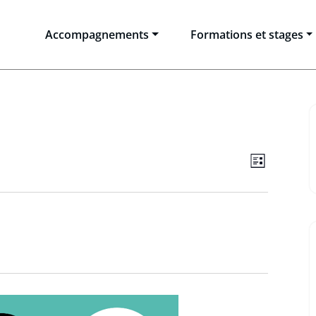
Accompagnements
Formations et stages
Navigat
Naviga
Liste
de
par
vues
consul
Évènem