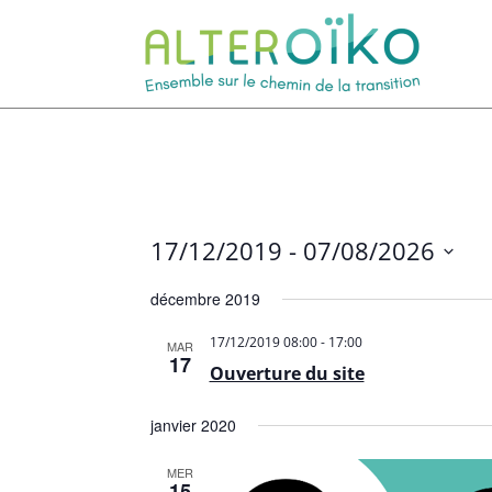
Aller
au
contenu
17/12/2019
 - 
07/08/2026
Sélectionnez
décembre 2019
une
17/12/2019 08:00
-
17:00
MAR
date.
17
Ouverture du site
janvier 2020
MER
15