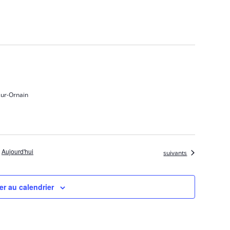
sur-Ornain
Aujourd'hui
Évènements
suivants
r au calendrier