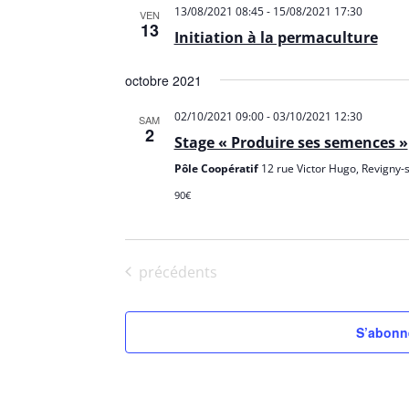
13/08/2021 08:45
-
15/08/2021 17:30
VEN
13
Initiation à la permaculture
octobre 2021
02/10/2021 09:00
-
03/10/2021 12:30
SAM
2
Stage « Produire ses semences »
Pôle Coopératif
12 rue Victor Hugo, Revigny-
90€
Évènements
précédents
S’abonne