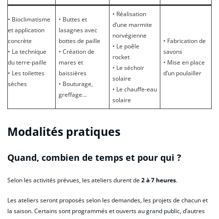
• Réalisation
• Bioclimatisme
• Buttes et
d’une marmite
et application
lasagnes avec
norvégienne
concrète
bottes de paille
• Fabrication de
• Le poêle
• La technique
• Création de
savons
rocket
du terre-paille
mares et
• Mise en place
• Le séchoir
• Les toilettes
baissières
d’un poulailler
solaire
sèches
• Bouturage,
• Le chauffe-eau
greffage…
solaire
Modalités pratiques
Quand, combien de temps et pour qui ?
Selon les activités prévues, les ateliers durent de
2 à 7 heures
.
Les ateliers seront proposés selon les demandes, les projets de chacun et
la saison. Certains sont programmés et ouverts au grand public, d’autres